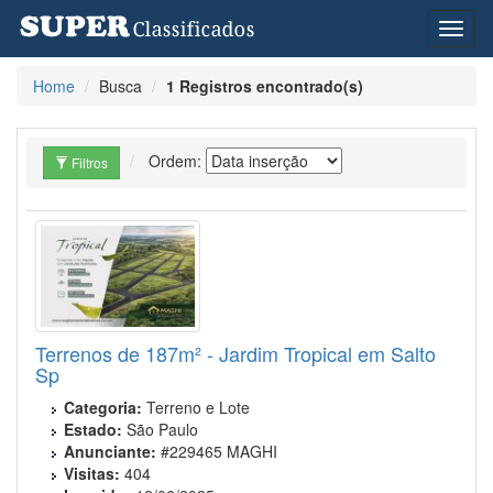
Toggl
naviga
Home
Busca
1 Registros encontrado(s)
Ordem:
Filtros
Terrenos de 187m² - Jardim Tropical em Salto
Sp
Categoria:
Terreno e Lote
Estado:
São Paulo
Anunciante:
#229465 MAGHI
Visitas:
404