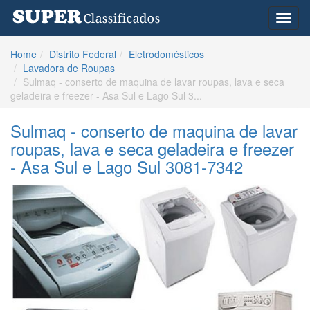
Toggl
naviga
Home
Distrito Federal
Eletrodomésticos
Lavadora de Roupas
Sulmaq - conserto de maquina de lavar roupas, lava e seca
geladeira e freezer - Asa Sul e Lago Sul 3...
Sulmaq - conserto de maquina de lavar
roupas, lava e seca geladeira e freezer
- Asa Sul e Lago Sul 3081-7342