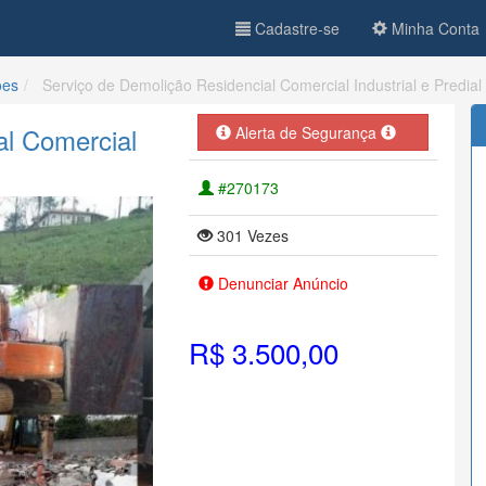
Cadastre-se
Minha Conta
ões
Serviço de Demolição Residencial Comercial Industrial e Predial
al Comercial
Alerta de Segurança
#270173
301 Vezes
Denunciar Anúncio
R$ 3.500,00