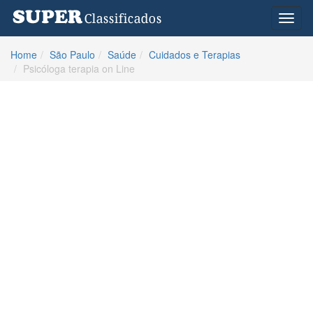
Toggl
naviga
Home
São Paulo
Saúde
Cuidados e Terapias
Psicóloga terapia on Line